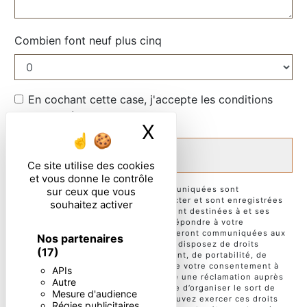
Combien font neuf plus cinq
En cochant cette case, j'accepte les conditions
particulières ci-dessous **
X
Masquer le ban
ENVOYER
Ce site utilise des cookies
et vous donne le contrôle
** Les données personnelles communiquées sont
sur ceux que vous
nécessaires aux fins de vous contacter et sont enregistrées
souhaitez activer
dans un fichier informatisé. Elles sont destinées à et ses
sous-traitants dans le seul but de répondre à votre
message. Les données collectées seront communiquées aux
Nos partenaires
seuls destinataires suivants: . Vous disposez de droits
(17)
d’accès, de rectification, d’effacement, de portabilité, de
limitation, d’opposition, de retrait de votre consentement à
APIs
tout moment et du droit d’introduire une réclamation auprès
Autre
d’une autorité de contrôle, ainsi que d’organiser le sort de
Mesure d'audience
vos données post-mortem. Vous pouvez exercer ces droits
Régies publicitaires