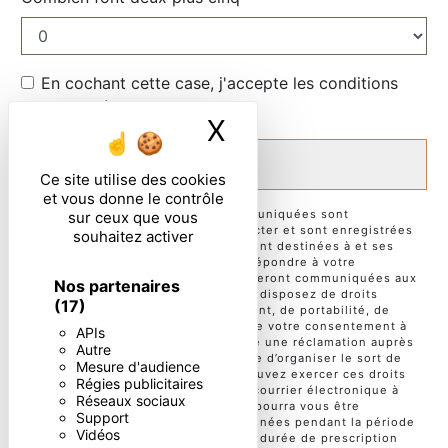
En cochant cette case, j'accepte les conditions
particulières ci-dessous **
X
Masquer le ban
ENVOYER
Ce site utilise des cookies
et vous donne le contrôle
** Les données personnelles communiquées sont
sur ceux que vous
nécessaires aux fins de vous contacter et sont enregistrées
souhaitez activer
dans un fichier informatisé. Elles sont destinées à et ses
sous-traitants dans le seul but de répondre à votre
message. Les données collectées seront communiquées aux
Nos partenaires
seuls destinataires suivants: . Vous disposez de droits
(17)
d’accès, de rectification, d’effacement, de portabilité, de
limitation, d’opposition, de retrait de votre consentement à
APIs
tout moment et du droit d’introduire une réclamation auprès
Autre
d’une autorité de contrôle, ainsi que d’organiser le sort de
Mesure d'audience
vos données post-mortem. Vous pouvez exercer ces droits
Régies publicitaires
par voie postale à l'adresse ou par courrier électronique à
Réseaux sociaux
l'adresse . Un justificatif d'identité pourra vous être
Support
demandé. Nous conservons vos données pendant la période
Vidéos
de prise de contact puis pendant la durée de prescription