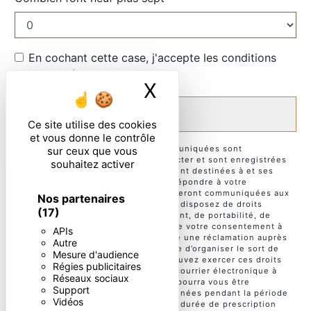
En cochant cette case, j'accepte les conditions
particulières ci-dessous **
X
Masquer le ban
ENVOYER
Ce site utilise des cookies
et vous donne le contrôle
** Les données personnelles communiquées sont
sur ceux que vous
nécessaires aux fins de vous contacter et sont enregistrées
souhaitez activer
dans un fichier informatisé. Elles sont destinées à et ses
sous-traitants dans le seul but de répondre à votre
message. Les données collectées seront communiquées aux
Nos partenaires
seuls destinataires suivants: . Vous disposez de droits
(17)
d’accès, de rectification, d’effacement, de portabilité, de
limitation, d’opposition, de retrait de votre consentement à
APIs
tout moment et du droit d’introduire une réclamation auprès
Autre
d’une autorité de contrôle, ainsi que d’organiser le sort de
Mesure d'audience
vos données post-mortem. Vous pouvez exercer ces droits
Régies publicitaires
par voie postale à l'adresse ou par courrier électronique à
Réseaux sociaux
l'adresse . Un justificatif d'identité pourra vous être
Support
demandé. Nous conservons vos données pendant la période
Vidéos
de prise de contact puis pendant la durée de prescription